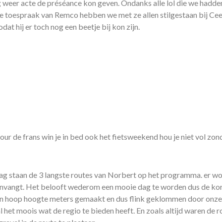
weer acte de préséance kon geven. Ondanks alle lol die we hadde
mooie toespraak van Remco hebben we met ze allen stilgestaan bij Ce
t hij er toch nog een beetje bij kon zijn.
tour de frans win je in bed ook het fietsweekend hou je niet vol zo
daag staan de 3 langste routes van Norbert op het programma. er w
vangt. Het belooft wederom een mooie dag te worden dus de kort
een hoop hoogte meters gemaakt en dus flink geklommen door onze
 het moois wat de regio te bieden heeft. En zoals altijd waren de