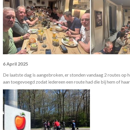
6 April 2025
De laatste dag is aangebroken, er stonden vandaag 2 routes op 
aan toegevoegd zodat iedereen een route had die bij hem of haar