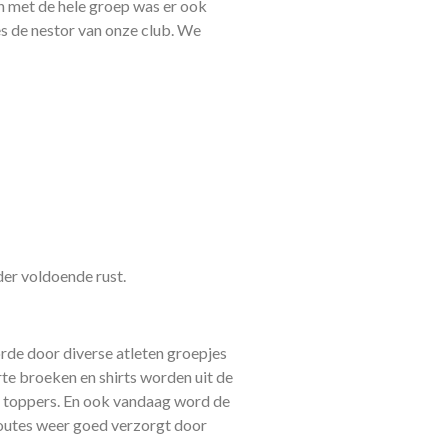
n met de hele groep was er ook
es de nestor van onze club. We
nder voldoende rust.
orde door diverse atleten groepjes
e broeken en shirts worden uit de
 toppers. En ook vandaag word de
 routes weer goed verzorgt door