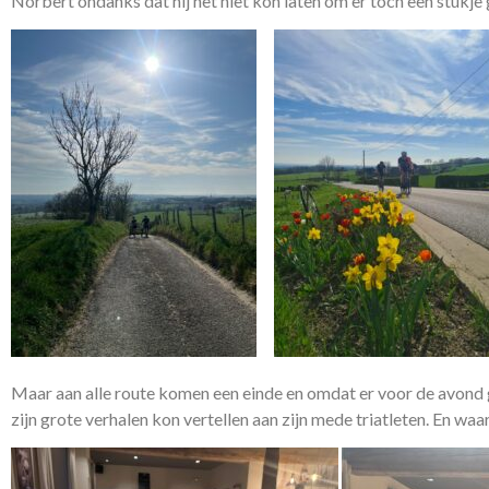
Norbert ondanks dat hij het niet kon laten om er toch een stukje g
Maar aan alle route komen een einde en omdat er voor de avond 
zijn grote verhalen kon vertellen aan zijn mede triatleten. En w