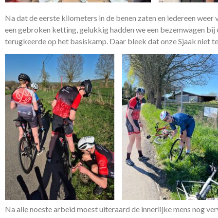
Na dat de eerste kilometers in de benen zaten en iedereen weer
een gebroken ketting, gelukkig hadden we een bezemwagen bij o
terugkeerde op het basiskamp. Daar bleek dat onze Sjaak niet t
Na alle noeste arbeid moest uiteraard de innerlijke mens nog 