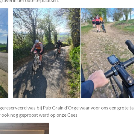
ravel in de route te plaatsen.
gereserveerd was bij Pub Grain d’Orge waar voor ons een grote ta
aar ook nog geproost werd op onze Cees