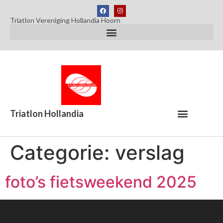
Triatlon Vereniging Hollandia Hoorn
Triatlon Hollandia
Categorie:
verslag
foto’s fietsweekend 2025