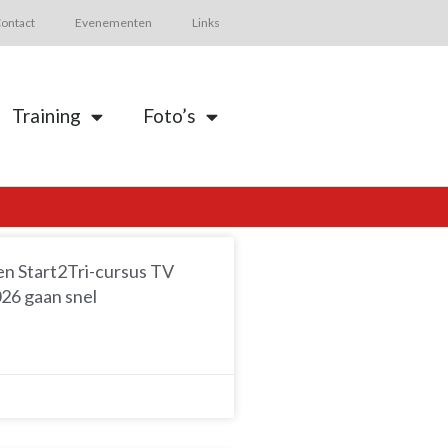
ontact
Evenementen
Links
Training
Foto’s
en Start2Tri-cursus TV
026 gaan snel