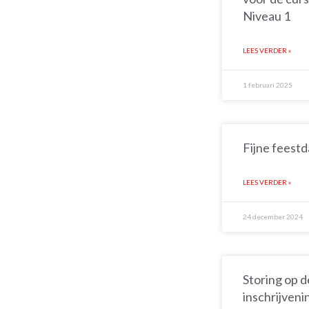
Niveau 1
LEES VERDER »
1 februari 2025
Fijne feest
LEES VERDER »
24 december 2024
Storing op d
inschrijven