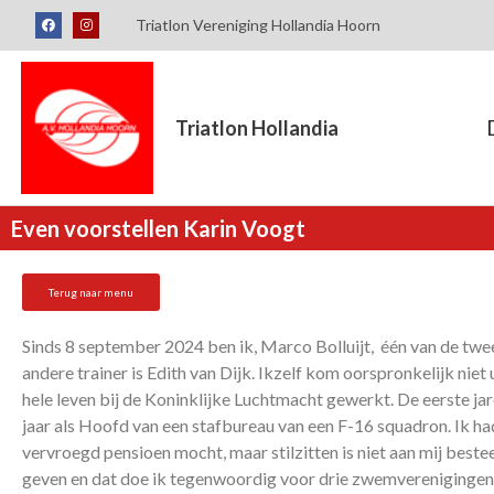
Triatlon Vereniging Hollandia Hoorn
Triatlon Hollandia
Even voorstellen Karin Voogt
Terug naar menu
Sinds 8 september 2024 ben ik, Marco Bolluijt, één van de tw
andere trainer is Edith van Dijk. Ikzelf kom oorspronkelijk niet
hele leven bij de Koninklijke Luchtmacht gewerkt. De eerste jare
jaar als Hoofd van een stafbureau van een F-16 squadron. Ik had
vervroegd pensioen mocht, maar stilzitten is niet aan mij beste
geven en dat doe ik tegenwoordig voor drie zwemvereniginge