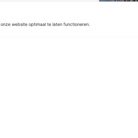
onze website optimaal te laten functioneren.
Eigen 1/8 T
(foto’s)
LEES VERDER »
8 september 2024
Eigen 1/8 T
(video’s)
LEES VERDER »
8 september 2024