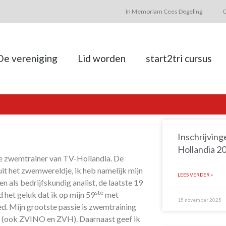
In Memoriam Cees Degeling
C
De vereniging
Lid worden
start2tri cursus
Inschrijving
Hollandia 2
ee zwemtrainer van TV-Hollandia. De
 uit het zwemwereldje, ik heb namelijk mijn
LEES VERDER »
n als bedrijfskundig analist, de laatste 19
ste
 het geluk dat ik op mijn 59
met
15 november 2025
ed. Mijn grootste passie is zwemtraining
n (ook ZVINO en ZVH). Daarnaast geef ik