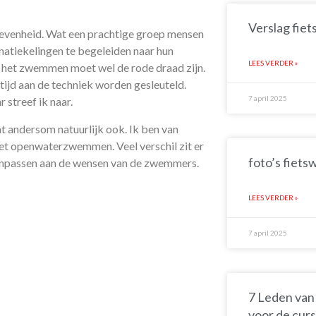
Verslag fie
revenheid. Wat een prachtige groep mensen
natiekelingen te begeleiden naar hun
LEES VERDER »
in het zwemmen moet wel de rode draad zijn.
tijd aan de techniek worden gesleuteld.
7 april 2025
streef ik naar.
t andersom natuurlijk ook. Ik ben van
et openwaterzwemmen. Veel verschil zit er
foto’s fiet
k aanpassen aan de wensen van de zwemmers.
LEES VERDER »
7 april 2025
7 Leden van
voor de curs