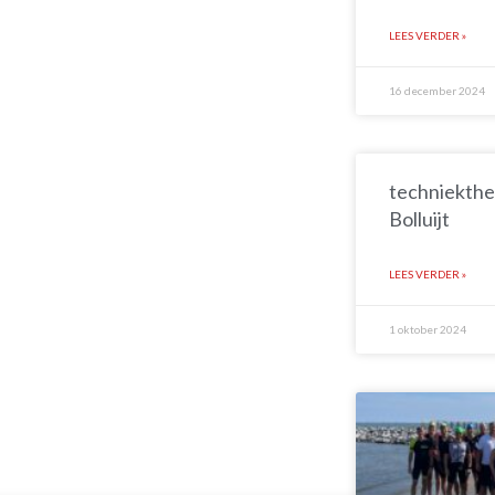
LEES VERDER »
16 december 2024
techniekthe
Bolluijt
LEES VERDER »
1 oktober 2024