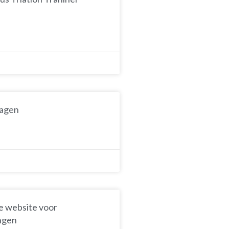
dagen
e website voor
ingen